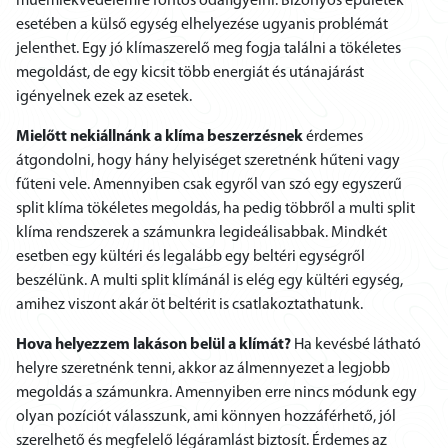
műemlékvédelemre fontos odafigyelni. Bizonyos épületek
esetében a külső egység elhelyezése ugyanis problémát
jelenthet. Egy jó klímaszerelő meg fogja találni a tökéletes
megoldást, de egy kicsit több energiát és utánajárást
igényelnek ezek az esetek.
Mielőtt nekiállnánk a klíma beszerzésnek
érdemes
átgondolni, hogy hány helyiséget szeretnénk hűteni vagy
fűteni vele. Amennyiben csak egyről van szó egy egyszerű
split klíma tökéletes megoldás, ha pedig többről a multi split
klíma rendszerek a számunkra legideálisabbak. Mindkét
esetben egy kültéri és legalább egy beltéri egységről
beszélünk. A multi split klímánál is elég egy kültéri egység,
amihez viszont akár öt beltérit is csatlakoztathatunk.
Hova helyezzem lakáson belül a klímát?
Ha kevésbé látható
helyre szeretnénk tenni, akkor az álmennyezet a legjobb
megoldás a számunkra. Amennyiben erre nincs módunk egy
olyan pozíciót válasszunk, ami könnyen hozzáférhető, jól
szerelhető és megfelelő légáramlást biztosít. Érdemes az