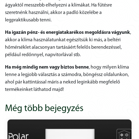
ágyaktól messzebb elhelyezni a klímákat. Ha fűtésre
szeretnénk használni, akkor a padló közelébe a
legpraktikusabb tenni.
Ha igazán pénz- és energiatakarékos megoldásra vágyunk
,
akkor a klíma használatunkat egészítsük ki más, a beltéri
hőmérséklet alacsonyan tartásáért felelős berendezéssel,
például redőnnyel, napvitorlával stb.
Ha még mindig nem vagy biztos benne
, hogy milyen klíma
lenne a legjobb választás a számodra, böngéssz oldalunkon,
ahol pár kattintással máris a neked leginkább megfelelő
termékeinket láthatod majd!
Még több bejegyzés