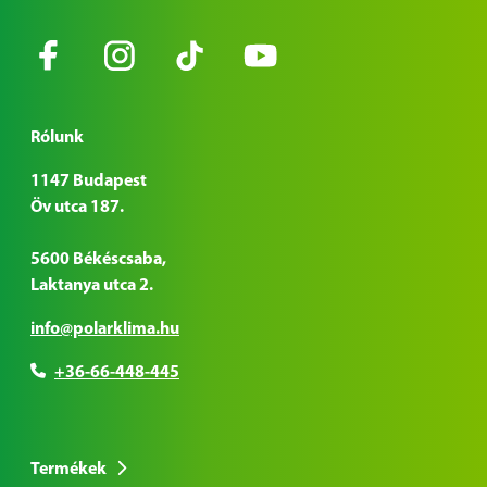
Rólunk
1147 Budapest
Öv utca 187.
5600 Békéscsaba,
Laktanya utca 2.
info@polarklima.hu
+36-66-448-445
Termékek