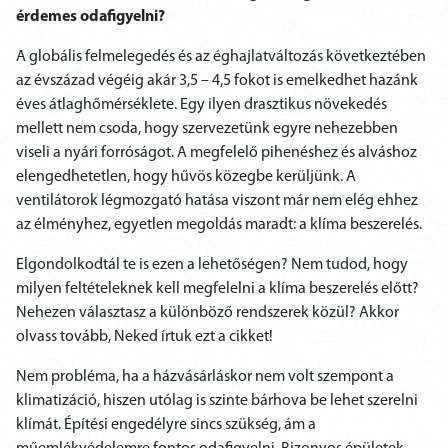
érdemes odafigyelni?
A globális felmelegedés és az éghajlatváltozás következtében
az évszázad végéig akár 3,5 – 4,5 fokot is emelkedhet hazánk
éves átlaghőmérséklete. Egy ilyen drasztikus növekedés
mellett nem csoda, hogy szervezetünk egyre nehezebben
viseli a nyári forróságot. A megfelelő pihenéshez és alváshoz
elengedhetetlen, hogy hűvös közegbe kerüljünk. A
ventilátorok légmozgató hatása viszont már nem elég ehhez
az élményhez, egyetlen megoldás maradt: a klíma beszerelés.
Elgondolkodtál te is ezen a lehetőségen? Nem tudod, hogy
milyen feltételeknek kell megfelelni a klíma beszerelés előtt?
Nehezen választasz a különböző rendszerek közül? Akkor
olvass tovább, Neked írtuk ezt a cikket!
Nem probléma, ha a házvásárláskor nem volt szempont a
klimatizáció, hiszen utólag is szinte bárhova be lehet szerelni
klímát. Építési engedélyre sincs szükség, ám a