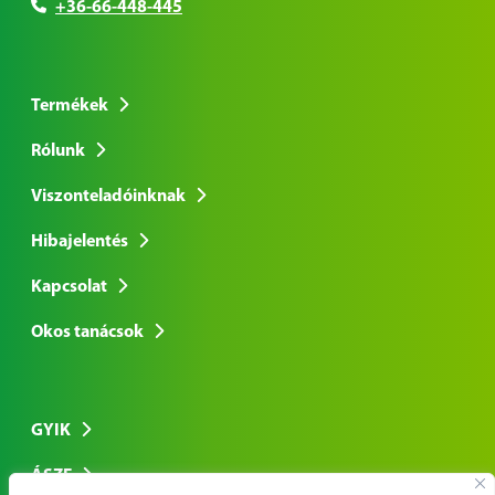
+36-66-448-445
Termékek
Rólunk
Viszonteladóinknak
Hibajelentés
Kapcsolat
Okos tanácsok
GYIK
ÁSZF