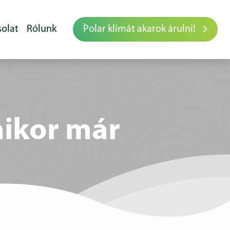
olat
Rólunk
Polar klímát akarok árulni!
mikor már