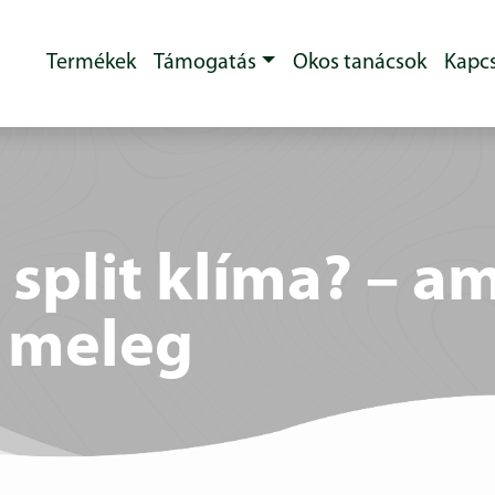
Termékek
Támogatás
Okos tanácsok
Kapcs
split klíma? – a
a meleg