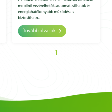
A modern okosklímák már nemcsak hűtenek:
mobilról vezérelhetők, automatizálhatók és
energiahatékonyabb működést is
biztosíthatn...
Tovább olvasok
1