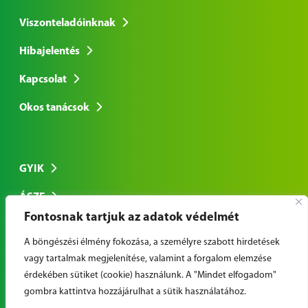
Viszonteladóinknak
Hibajelentés
Kapcsolat
Okos tanácsok
GYIK
ÁSZF
Fontosnak tartjuk az adatok védelmét
Adatkezelési tájékoztató
A böngészési élmény fokozása, a személyre szabott hirdetések
vagy tartalmak megjelenítése, valamint a forgalom elemzése
érdekében sütiket (cookie) használunk. A "Mindet elfogadom"
© Copyright 2026 Cool-Airconditional Nyrt. | Minden jog
gombra kattintva hozzájárulhat a sütik használatához.
fenntartva