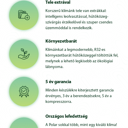
Tele extrával
Korszerű klímánk tele van extrákkal:
intelligens leolvasztással, hűtőközeg-
szivárgás érzékelővel és szuper csendes
üzemmóddal is rendelkezik.
Környezetbarát
Klímáinkat a legmodernebb, R32-es
környezetbarát hűtőközeggel töltöttük fel,
melynek a lehető legkisebb az ökológiai
lábnyoma.
5 év garancia
Minden készülékre kiterjesztett garancia
érvényes, 3 év a berendezésekre, 5 év a
kompresszorra.
Országos lefedettség
A Polar sokkal több, mint egy kiváló klíma!