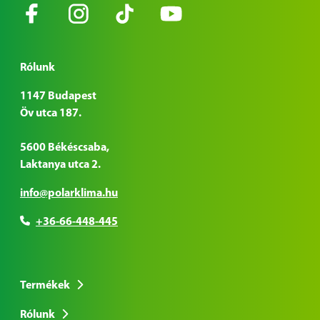
Rólunk
1147 Budapest
Öv utca 187.
5600 Békéscsaba,
Laktanya utca 2.
info@polarklima.hu
+36-66-448-445
Termékek
Rólunk