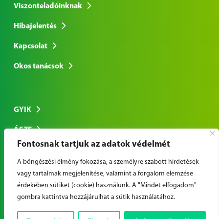
Viszonteladóinknak
Hibajelentés
Kapcsolat
Okos tanácsok
GYIK
ÁSZF
Fontosnak tartjuk az adatok védelmét
Adatkezelési tájékoztató
A böngészési élmény fokozása, a személyre szabott hirdetések
vagy tartalmak megjelenítése, valamint a forgalom elemzése
érdekében sütiket (cookie) használunk. A "Mindet elfogadom"
© Copyright 2026 Cool-Airconditional Nyrt. | Minden jog
gombra kattintva hozzájárulhat a sütik használatához.
fenntartva