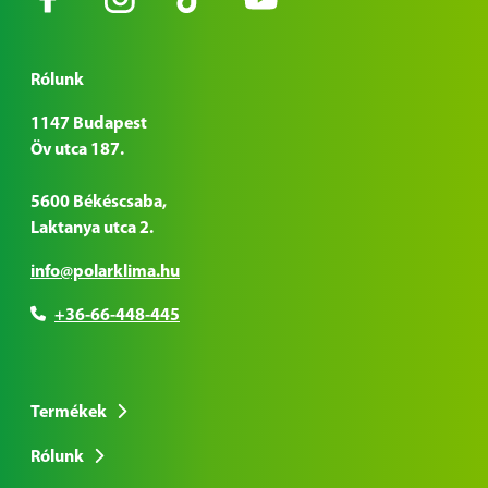
Rólunk
1147 Budapest
Öv utca 187.
5600 Békéscsaba,
Laktanya utca 2.
info@polarklima.hu
+36-66-448-445
Termékek
Rólunk