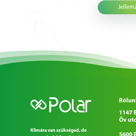
Jellem
Rólun
1147 
Öv utc
Klímára van szükséged, de
5600 