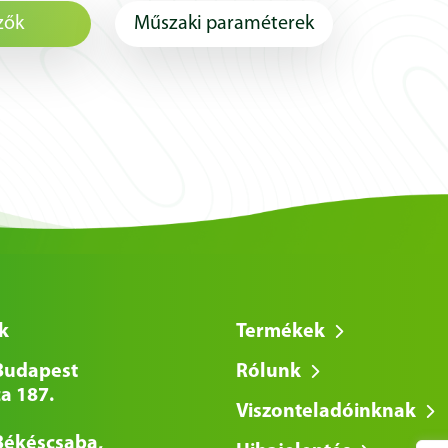
zők
Műszaki paraméterek
k
Termékek
Budapest
Rólunk
a 187.
Viszonteladóinknak
Békéscsaba,