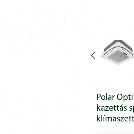
Polar Op
kazettás s
klímaszet