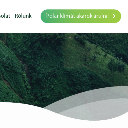
olat
Rólunk
Polar klímát akarok árulni!