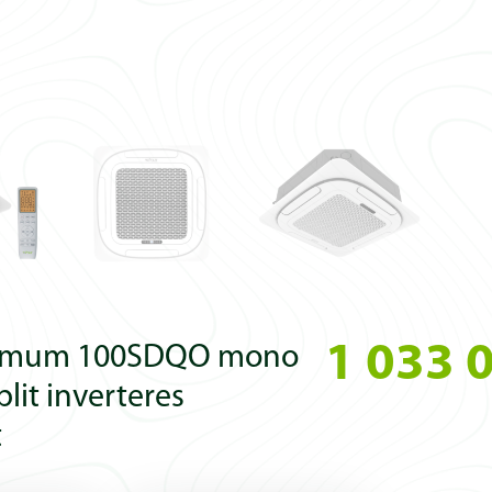
1 033 
timum 100SDQO mono
plit inverteres
t