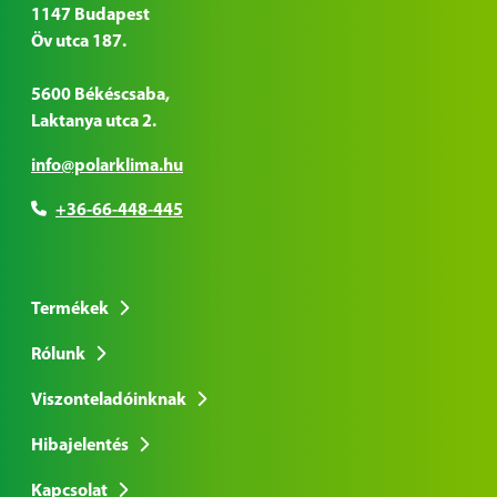
1147 Budapest
Öv utca 187.
5600 Békéscsaba,
Laktanya utca 2.
info@polarklima.hu
+36-66-448-445
Termékek
Rólunk
Viszonteladóinknak
Hibajelentés
Kapcsolat