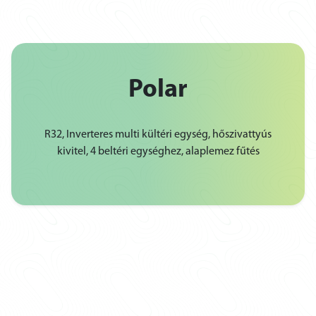
Polar
R32, Inverteres multi kültéri egység, hőszivattyús
kivitel, 4 beltéri egységhez, alaplemez fűtés