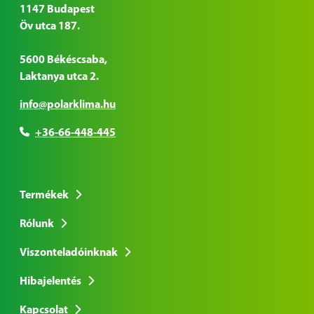
1147 Budapest
Öv utca 187.
5600 Békéscsaba,
Laktanya utca 2.
info@polarklima.hu
+36-66-448-445
Termékek
Rólunk
Viszonteladóinknak
Hibajelentés
Kapcsolat