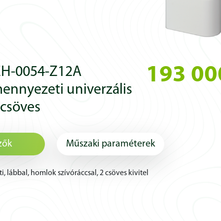
193 00
EH-0054-Z12A
ennyezeti univerzális
2 csöves
zők
Műszaki paraméterek
 lábbal, homlok szívóráccsal, 2 csöves kivitel