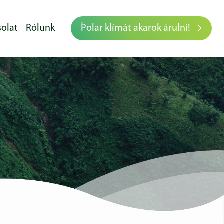
olat
Rólunk
Polar klímát akarok árulni!