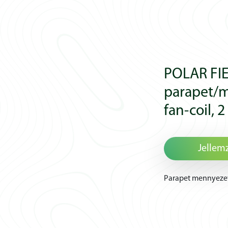
POLAR FI
parapet/m
fan-coil, 
Jellem
Parapet mennyezeti,