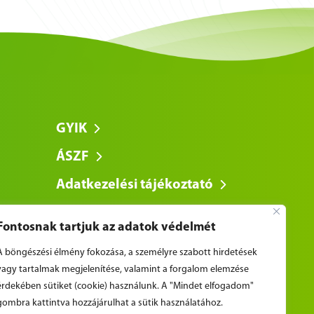
GYIK
ÁSZF
Adatkezelési tájékoztató
Fontosnak tartjuk az adatok védelmét
A böngészési élmény fokozása, a személyre szabott hirdetések
vagy tartalmak megjelenítése, valamint a forgalom elemzése
érdekében sütiket (cookie) használunk. A "Mindet elfogadom"
gombra kattintva hozzájárulhat a sütik használatához.