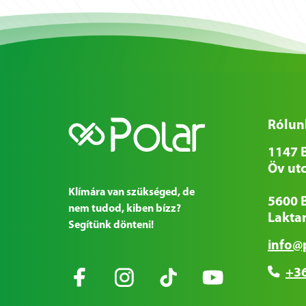
Rólun
1147 
Öv utc
Klímára van szükséged, de
5600 
nem tudod, kiben bízz?
Laktan
Segítünk dönteni!
info@
+36