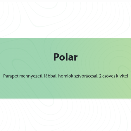
Polar
Parapet mennyezeti, lábbal, homlok szívóráccsal, 2 csöves kivitel