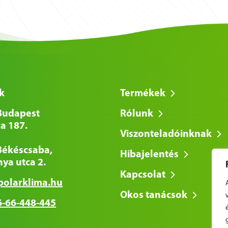
k
Termékek
Budapest
Rólunk
a 187.
Viszonteladóinknak
Békéscsaba,
Hibajelentés
ya utca 2.
Kapcsolat
polarklima.hu
Okos tanácsok
-66-448-445