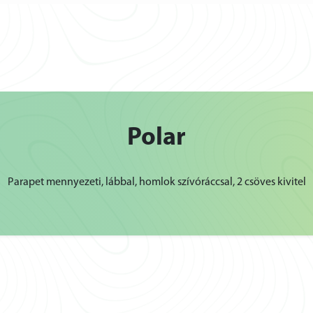
Polar
Parapet mennyezeti, lábbal, homlok szívóráccsal, 2 csöves kivitel