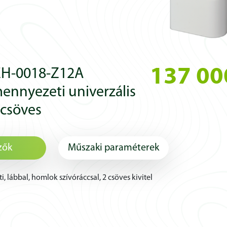
137 00
EH-0018-Z12A
ennyezeti univerzális
2 csöves
zők
Műszaki paraméterek
 lábbal, homlok szívóráccsal, 2 csöves kivitel