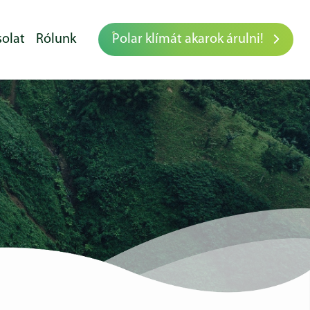
olat
Rólunk
Polar klímát akarok árulni!