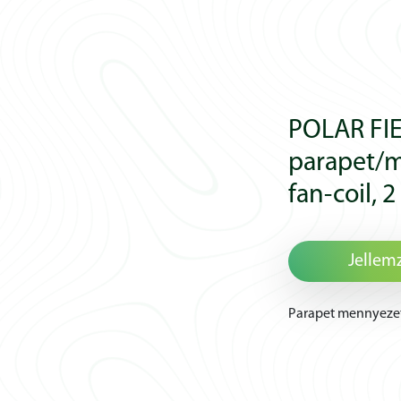
POLAR FI
parapet/m
fan-coil, 
Jellem
Parapet mennyezeti,