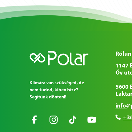
Rólun
1147 
Öv utc
Klímára van szükséged, de
5600 
nem tudod, kiben bízz?
Laktan
Segítünk dönteni!
info@
+36