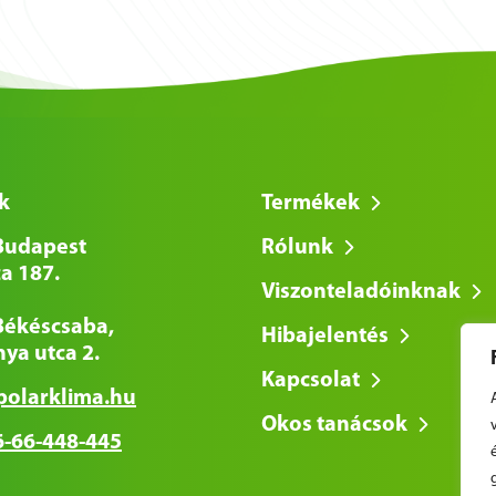
k
Termékek
Budapest
Rólunk
a 187.
Viszonteladóinknak
Békéscsaba,
Hibajelentés
ya utca 2.
Kapcsolat
polarklima.hu
Okos tanácsok
-66-448-445