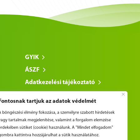
GYIK
ÁSZF
Adatkezelési tájékoztató
Fontosnak tartjuk az adatok védelmét
A böngészési élmény fokozása, a személyre szabott hirdetések
vagy tartalmak megjelenítése, valamint a forgalom elemzése
érdekében sütiket (cookie) használunk. A "Mindet elfogadom"
gombra kattintva hozzájárulhat a sütik használatához.