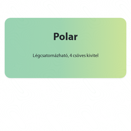
Polar
Légcsatornázható, 4 csöves kivitel