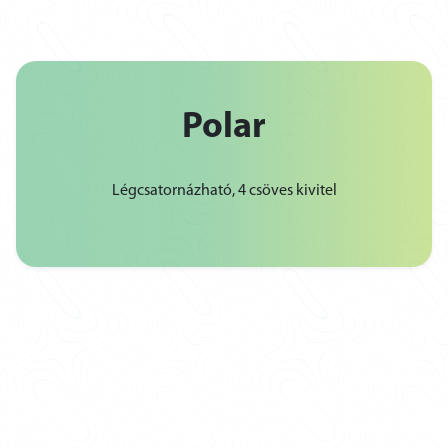
Polar
Légcsatornázható, 4 csöves kivitel