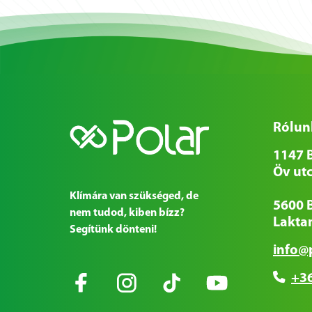
Rólun
1147 
Öv utc
Klímára van szükséged, de
5600 
nem tudod, kiben bízz?
Laktan
Segítünk dönteni!
info@
+36