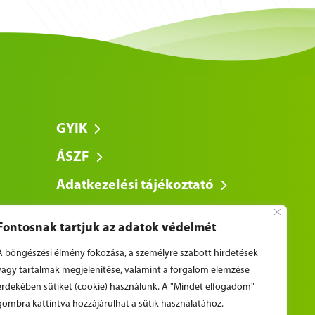
GYIK
ÁSZF
Adatkezelési tájékoztató
Fontosnak tartjuk az adatok védelmét
A böngészési élmény fokozása, a személyre szabott hirdetések
vagy tartalmak megjelenítése, valamint a forgalom elemzése
érdekében sütiket (cookie) használunk. A "Mindet elfogadom"
gombra kattintva hozzájárulhat a sütik használatához.