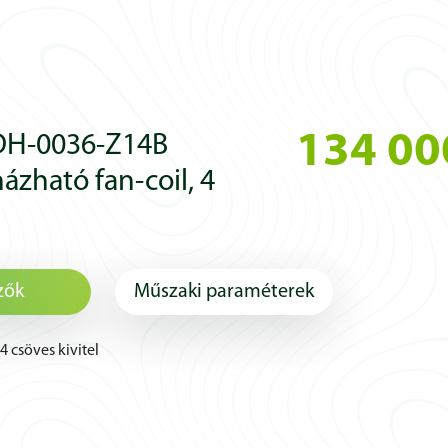
134 00
DH-0036-Z14B
ázható fan-coil, 4
zők
Műszaki paraméterek
 csöves kivitel