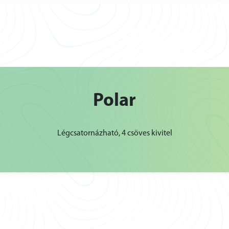
Polar
Légcsatornázható, 4 csöves kivitel