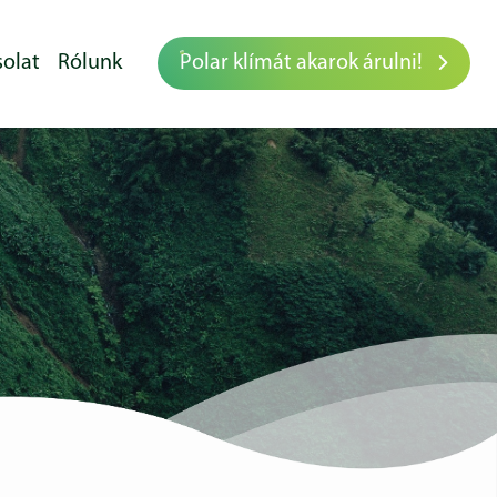
olat
Rólunk
Polar klímát akarok árulni!