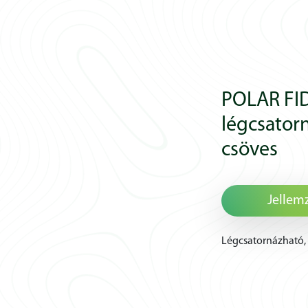
POLAR FI
légcsatorn
csöves
Jellem
Légcsatornázható, 4