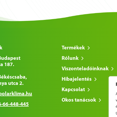
k
Termékek
Budapest
Rólunk
a 187.
Viszonteladóinknak
Békéscsaba,
Hibajelentés
ya utca 2.
Kapcsolat
polarklima.hu
Okos tanácsok
-66-448-445