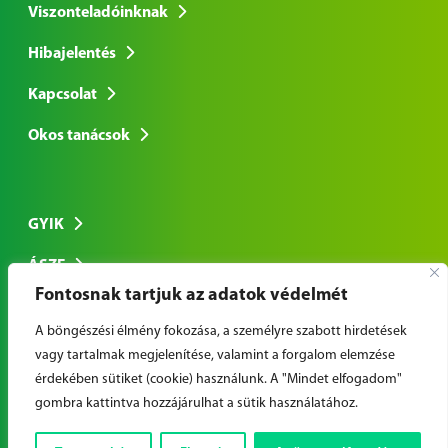
Viszonteladóinknak
Hibajelentés
Kapcsolat
Okos tanácsok
GYIK
ÁSZF
Fontosnak tartjuk az adatok védelmét
Adatkezelési tájékoztató
A böngészési élmény fokozása, a személyre szabott hirdetések
vagy tartalmak megjelenítése, valamint a forgalom elemzése
érdekében sütiket (cookie) használunk. A "Mindet elfogadom"
© Copyright 2026 Cool-Airconditional Nyrt. | Minden jog
gombra kattintva hozzájárulhat a sütik használatához.
fenntartva