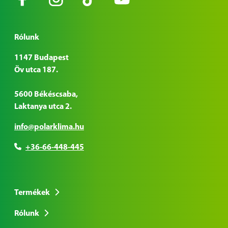
Rólunk
1147 Budapest
Öv utca 187.
5600 Békéscsaba,
Laktanya utca 2.
info@polarklima.hu
+36-66-448-445
Termékek
Rólunk