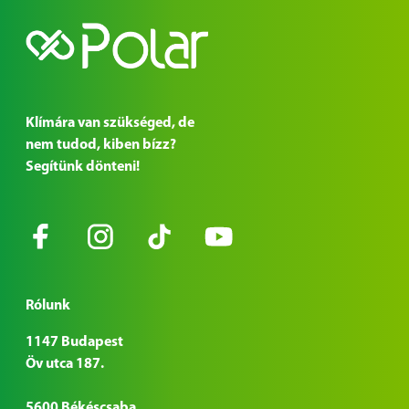
Klímára van szükséged, de
nem tudod, kiben bízz?
Segítünk dönteni!
Rólunk
1147 Budapest
Öv utca 187.
5600 Békéscsaba,